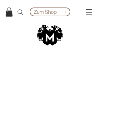
Zum Shop
Impressum:
Anschrift:
Höflingstrasse 6a
8063 Eggersdorf bei Graz
Telefonnummer:
+43 681 208 661 53
E-Mail:
harald.manninger@honiggen
uss.at