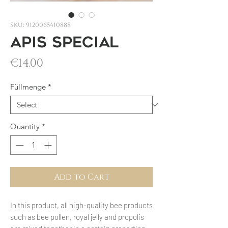
SKU: 9120065410888
Apis special
Price
€14.00
Füllmenge
*
Quantity
*
Add to Cart
In this product, all high-quality bee products
such as bee pollen, royal jelly and propolis