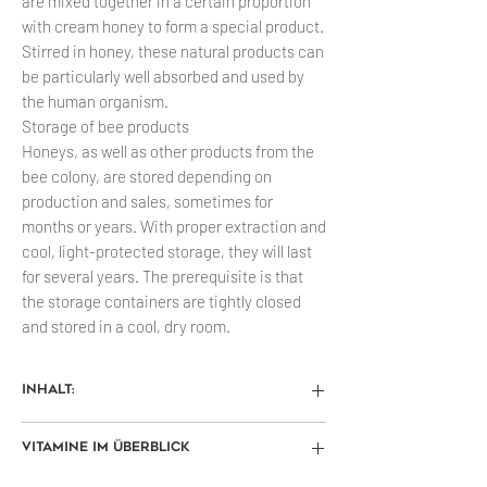
are mixed together in a certain proportion
with cream honey to form a special product.
Stirred in honey, these natural products can
be particularly well absorbed and used by
the human organism.
Storage of bee products
Honeys, as well as other products from the
bee colony, are stored depending on
production and sales, sometimes for
months or years. With proper extraction and
cool, light-protected storage, they will last
for several years. The prerequisite is that
the storage containers are tightly closed
and stored in a cool, dry room.
Inhalt:
Cremehonig, Blütenpollen gemahlen,
Vitamine im Überblick
Propolis gemahlen, Gele royal
Die Farbe des gelieferten Honigs kann