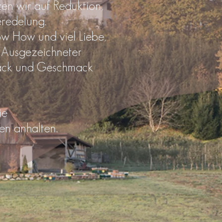
en wir auf Reduktion,
eredelung.
ow How und viel Liebe,
 Ausgezeichneter
ack und Geschmack
ie
hen anhalten.