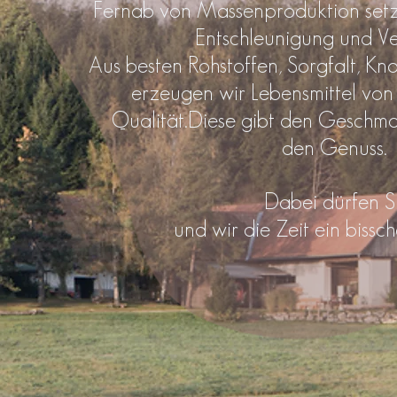
Fernab von Massenproduktion setz
Entschleunigung und V
Aus besten Rohstoffen, Sorgfalt, Kn
erzeugen wir Lebensmittel von
Qualität.
Diese gibt den Geschm
den Genuss.
Dabei dürfen S
und wir die Zeit ein bissc