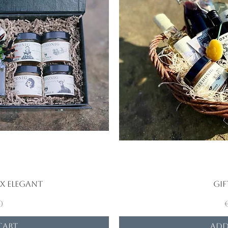
x Elegant
iew
Gif
Qu
0
Cart
Add