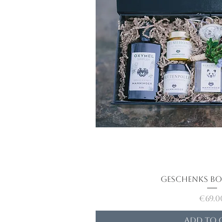
Geschenks Bo
Quick V
Price
€69.0
Add to 