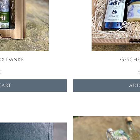
ox Danke
iew
Gesche
Qu
0
Cart
Add