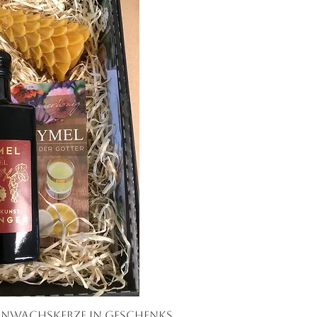
enenwachskerze in Geschenks
ick View