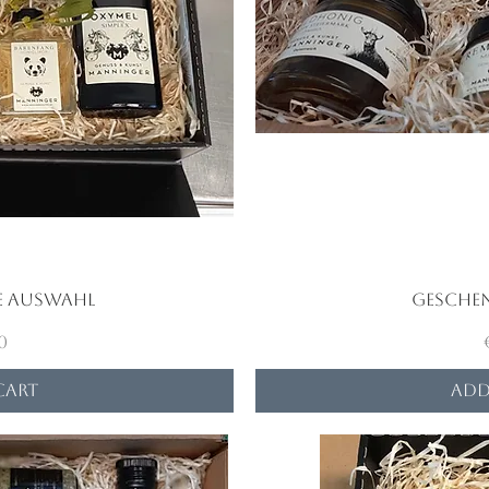
e Auswahl
iew
Gesche
Qu
0
Cart
Add