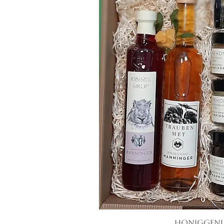
Honiggen
Quick V