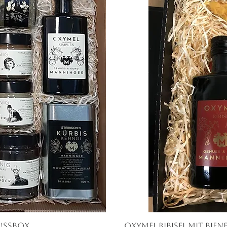
ussbox
iew
Oxymel Ribisel mit Bi
Qu