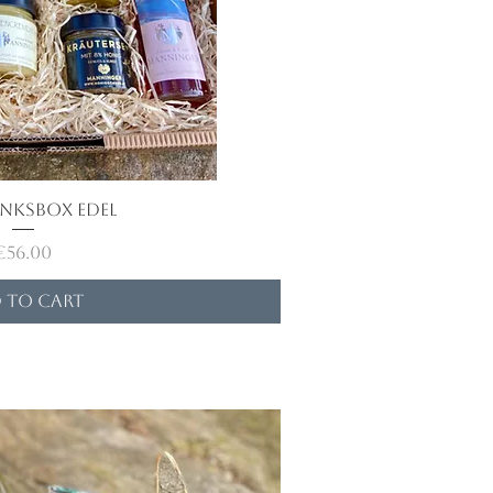
nksbox Edel
ick View
Price
€56.00
 to Cart