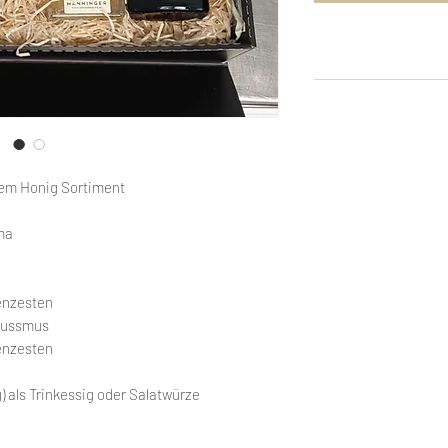
em Honig Sortiment
ma
enzesten
nussmus
enzesten
 als Trinkessig oder Salatwürze