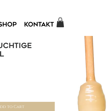
SHOP
KONTAKT
uchtige
l
dd to Cart