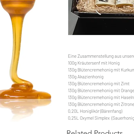
Eine Zusammenstellung aus unser
100g Kräutersenf mit Honig
130g Blütencremehonig mit Kurku
130g Akazienhonig
130g Blütencremehonig mit Zimt
130g Blütencremehonig mit Orang
130g Blütencremehonig mit Hasel
130g Blütencremehonig mit Zitron
0,20L Honiglikör (Bärenfang)
0,25L Oxymel Simplex (Sauerhonig)
Related Products